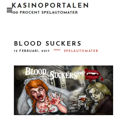
S
k
P
i
R
KASINOPORTALEN
100 PROCENT SPELAUTOMATER
I
p
M
t
A
o
R
BLOOD SUCKERS
Y
c
M
P
12 FEBRUARI, 2017
SPELAUTOMATER
o
E
O
N
S
n
T
U
E
t
D
e
O
N
n
t